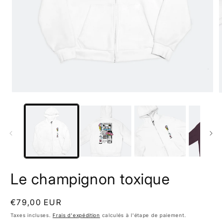
Ouvrir
O
le
l
média
m
1
2
dans
d
une
u
fenêtre
f
modale
m
Le champignon toxique
Prix
€79,00 EUR
habituel
Taxes incluses.
Frais d'expédition
calculés à l'étape de paiement.