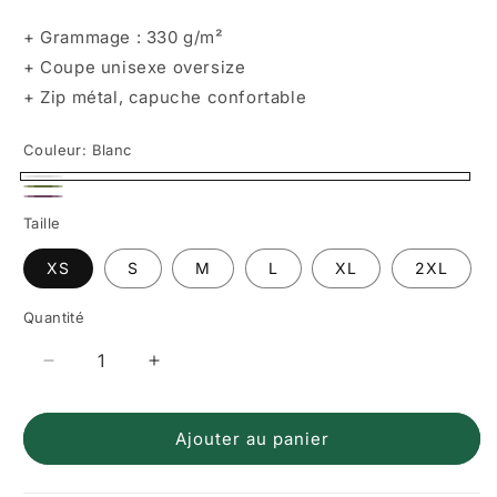
+ Grammage : 330 g/m²
+ Coupe unisexe oversize
+ Zip métal, capuche confortable
Couleur:
Blanc
Blanc
Olive
Bordeaux
Taille
XS
S
M
L
XL
2XL
Quantité
Réduire
Augmenter
la
la
quantité
quantité
Ajouter au panier
de
de
Le
Le
champignon
champignon