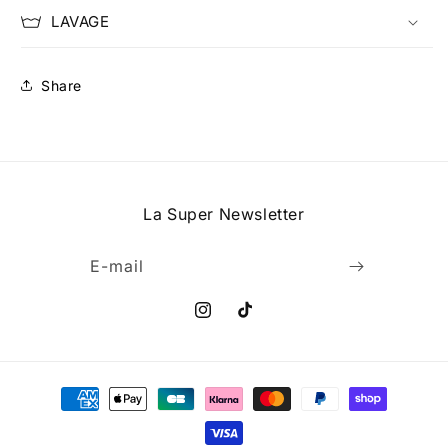
toxique
toxique
LAVAGE
Share
La Super Newsletter
E-mail
Instagram
TikTok
Moyens
de
paiement